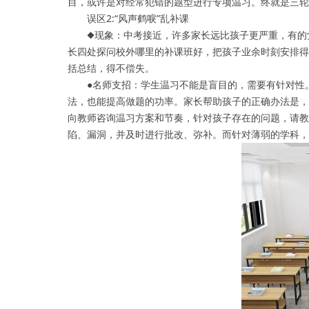
目，或许是对经常犯错的题型进行专项温习。终就是三轮
误区2:“风声鹤唳”乱补课
◆现象：中考接近，许多家长远比孩子更严重，有的觉
长四处探问校外哪里的补课班好，把孩子业余时刻安排得
括总结，得不偿失。
●名师支招：学生温习不能是盲目的，需要有针对性。
法，也能提高做题的功率。家长帮助孩子的正确办法是，
向教师咨询温习方案和节奏，针对孩子存在的问题，请教
陷、漏洞，并及时进行批改、弥补。而针对薄弱的学科，