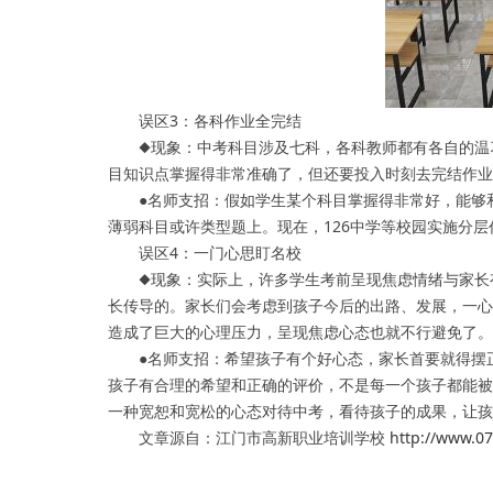
误区3：各科作业全完结
◆现象：中考科目涉及七科，各科教师都有各自的温习
目知识点掌握得非常准确了，但还要投入时刻去完结作业
●名师支招：假如学生某个科目掌握得非常好，能够和
薄弱科目或许类型题上。现在，126中学等校园实施分
误区4：一门心思盯名校
◆现象：实际上，许多学生考前呈现焦虑情绪与家长有
长传导的。家长们会考虑到孩子今后的出路、发展，一心
造成了巨大的心理压力，呈现焦虑心态也就不行避免了。
●名师支招：希望孩子有个好心态，家长首要就得摆正
孩子有合理的希望和正确的评价，不是每一个孩子都能被
一种宽恕和宽松的心态对待中考，看待孩子的成果，让孩
文章源自：江门市高新职业培训学校
http://www.0