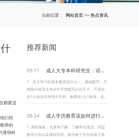
网站首页
热点资讯
当前位置：
>>
意什
推荐新闻
09-11
成人大专本科研究生：语文补习班有用吗
1、语文学习的基本要求是什么一、基础默写，不
能除出错语文考试中尽管默写占比不大，可是往
往1分就会在考试中失利，教师说1分1操场，这
也都要适
句话不是开玩笑，咱们要重视这些默写，看起来
或许微乎其微，可是很大程度上是会协助咱们在
08-24
成人学历教育该如何进行教学？
醒他们拟
考试时靠细节制胜。二、作文题百变，找到新思
教师的
路语文考试重要的便是作文，也是考试中重要，
1. 课前预备：先查询了解，了解学生情况，拟定
的薄弱科
占分高的部分，学生们都会比较重视。或许现在
教导计划以及课程安排。因为每个学生的底子各