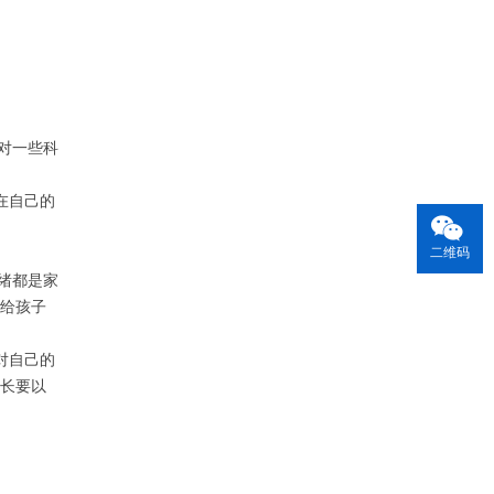
学力的毕业证书，
对一些科
在自己的
二维码
绪都是家
给孩子
对自己的
长要以