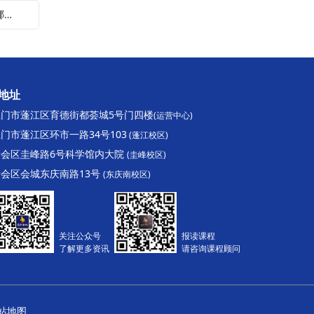
下一篇：成人学历教育告诉你高一补习班有哪些作用
地址
江门市蓬江区育德街都荟城5号门四楼
(运营中心)
门市蓬江区环市一路34号103
(蓬江校区)
新会区圭峰路6号科学馆内大院
(圭峰校区)
新会区会城东庆南路13号
(东庆南校区)
关注公众号
报读课程
了解更多资讯
请咨询课程顾问
网站地图