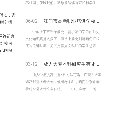
市面上有许多的作文大全，可是许多时候咱们
不相同，所以我们在教导前能够向家长和学生询
问他们需要什么，然后对症下药，才能得到效
所以，家
果。2. 教导办法：对于基础好的学生，为了让他
06-02
江门市高新职业培训学校告诉你学好历史有哪些技巧
时刻概
们在原有基础上有所进步，应该引导他们选做难
度较大的对口综合练习题，来加强和进一步进步
中华上下五千年前史，需求咱们学习的前史
握答题办
自学能力，进一步进步思维能力。能够鼓舞他们
文化知识真是太多了，而初中前史则是咱们打根
到校园
学习新的学习办法，上课时恰当添加一些新的更
底的关键时期，尤其是假如文科好的学生想要上
己的缺
深的内容
高中持续修前史这门学科，就需求从初中打好这
门学科的根底，那么学好初中前史常用的办法有
03-12
成人大专本科研究生有哪些报名条件
哪些呢?接下来小编就来具体给大家介绍一下这部
分内容。 1 、 " 分进合击 " 法 此法好像作
成人学历提高共有4种方法可选，而现在大家
战选用的战略战术, 将每个严重的前史事情, 化整
遍及都需求考大专，或者考本科，咱们分别来看
为零, 分头进行学习回忆
看对应需求什么条件吧。 01、自考 对考
生的学历无任何要求，对年纪、性别、地域等无
限制要求，可自由报考参加。但在申请本科毕业
证书时，是需求出具大专毕业证书的。 02、
成人高考、国家开放大学、网络教育 大专报
名条件：均要求具有高中文化学习程度，需出具
相关的证明，未来则要求需有高中或中专等同等